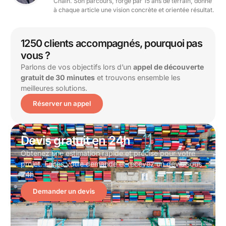
Chain. Son parcours, forgé par 15 ans de terrain, donne
à chaque article une vision concrète et orientée résultat.
1250 clients accompagnés, pourquoi pas
vous ?
Parlons de vos objectifs lors d’un
appel de découverte
gratuit de 30 minutes
et trouvons ensemble les
meilleures solutions.
Réserver un appel
Devis gratuit en 24h
Obtenez une estimation rapide et précise pour votre
projet. Faites votre demande et recevez un devis sous
24h.
Demander un devis