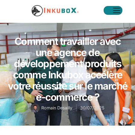
Comment travailler avec
une agence de
développement produits
comme Inkubox accélère
votre réussite sur le marché
e-commerce ?
Romain Desailly
30/07/2025