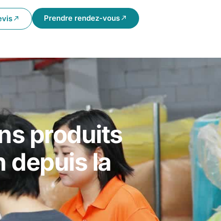
Prendre rendez-vous
evis
ons produits
n depuis la