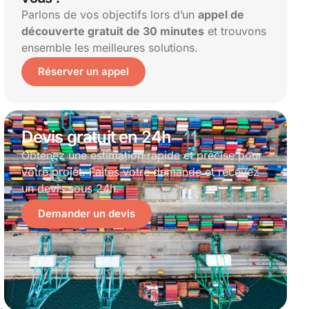
Parlons de vos objectifs lors d’un
appel de
découverte gratuit de 30 minutes
et trouvons
ensemble les meilleures solutions.
Réserver un appel
Devis gratuit en 24h
Obtenez une estimation rapide et précise pour
votre projet. Faites votre demande et recevez
un devis sous 24h.
Demander un devis
,