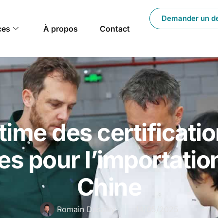
Demander un d
ces
À propos
Contact
time des certificati
s pour l’importatio
Chine
Romain Desailly
14/05/2025