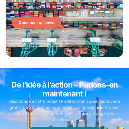
Obtenez une estimation rapide et précise pour votre
projet. Faites votre demande et recevez un devis sous
24h.
Demander un devis
De l’idée à l’action – Parlons-en
maintenant !
Discutons de votre projet ! Profitez d’un appel découverte
gratuit de 30 minutes pour poser vos questions et trouver
les meilleures solutions. Planifiez votre échange dès
maintenant !