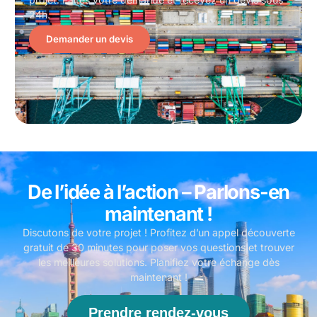
24h.
Demander un devis
De l’idée à l’action – Parlons-en
maintenant !
Discutons de votre projet ! Profitez d’un appel découverte
gratuit de 30 minutes pour poser vos questions et trouver
les meilleures solutions. Planifiez votre échange dès
maintenant !
Prendre rendez-vous