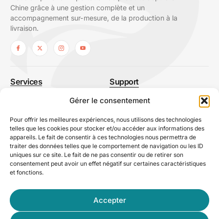
Chine grâce à une gestion complète et un
accompagnement sur-mesure, de la production à la
livraison.
Services
Support
Sourcing
À propos
Gérer le consentement
Normes et qualité
Nous contacter
Pour offrir les meilleures expériences, nous utilisons des technologies
Logistique
Avis Inkubox
telles que les cookies pour stocker et/ou accéder aux informations des
appareils. Le fait de consentir à ces technologies nous permettra de
Développement produits
Le Podcast Inkubox
traiter des données telles que le comportement de navigation ou les ID
Ressources
uniques sur ce site. Le fait de ne pas consentir ou de retirer son
consentement peut avoir un effet négatif sur certaines caractéristiques
et fonctions.
Contact Info
contact@inkubox.com
Accepter
Du lundi au vendredi
09h - 18h