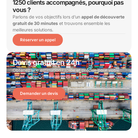
1250 clients accompagnés, pourquoi pas
vous ?
Parlons de vos objectifs lors d’un
appel de découverte
gratuit de 30 minutes
et trouvons ensemble les
meilleures solutions.
Réserver un appel
Devis gratuit en 24h
Obtenez une estimation rapide et précise pour votre
projet. Faites votre demande et recevez un devis sous
24h.
Demander un devis